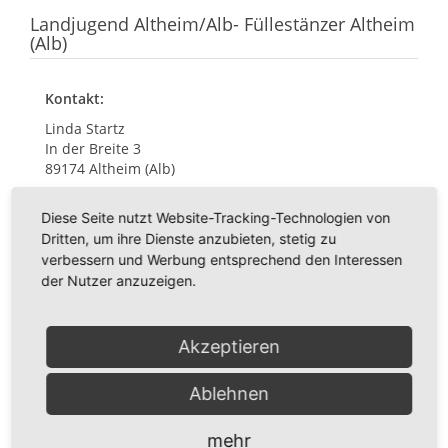
Landjugend Altheim/Alb- Füllestänzer Altheim
(Alb)
Kontakt:
Linda Startz
In der Breite 3
89174 Altheim (Alb)
linda-startz@arcor.de
Diese Seite nutzt Website-Tracking-Technologien von
Details
Dritten, um ihre Dienste anzubieten, stetig zu
verbessern und Werbung entsprechend den Interessen
der Nutzer anzuzeigen.
Landwirtschaftlicher Ortsverein Altheim/Alb
Akzeptieren
Kontakt:
Ortsobmann Hans-Ulrich Claus
Ablehnen
Zähringen Haus Nr. 8
89174 Altheim (Alb)
mehr