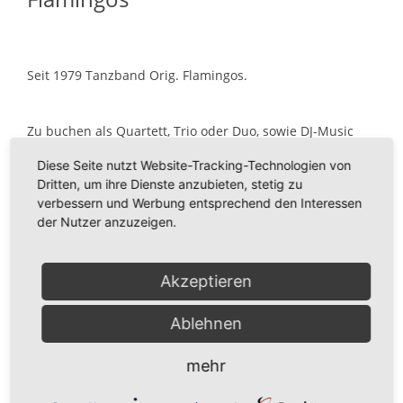
Seit 1979 Tanzband Orig. Flamingos.
Zu buchen als Quartett, Trio oder Duo, sowie DJ-Music
Performance 2000.
Diese Seite nutzt Website-Tracking-Technologien von
Setzen auch Sie auf bewährte Live-Musikererfahrung für
Dritten, um ihre Dienste anzubieten, stetig zu
jede Generation und Veranstaltung.
verbessern und Werbung entsprechend den Interessen
der Nutzer anzuzeigen.
Romantic, Classic, Oldies, Rock, Pop, von fetzig bis
aktuellen Chart-Hits. Tanz- und Partymusik vom Feinsten!
Akzeptieren
Telefonische Erreichbarkeit ab 18.00 Uhr!
Ablehnen
mehr