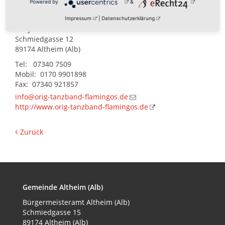
Powered by
&
Kontakt:
Impressum
|
Datenschutzerklärung
Willy Mende
Schmiedgasse 12
89174 Altheim (Alb)
Tel: 07340 7509
Mobil: 0170 9901898
Fax: 07340 921857
info@orig-tanzband-flamingos.de
http://www.orig-tanzband-flamingos.de
Zurück
Gemeinde Altheim (Alb)
Bürgermeisteramt
Altheim (Alb)
Schmiedgasse 15
89174 Altheim (Alb)