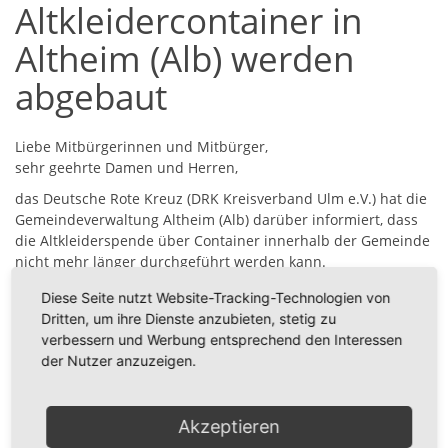
Altkleidercontainer in
Altheim (Alb) werden
abgebaut
Liebe Mitbürgerinnen und Mitbürger,
sehr geehrte Damen und Herren,
das Deutsche Rote Kreuz (DRK Kreisverband Ulm e.V.) hat die
Gemeindeverwaltung Altheim (Alb) darüber informiert, dass
die Altkleiderspende über Container innerhalb der Gemeinde
nicht mehr länger durchgeführt werden kann.
Aus Gründen ausufernder Kosten für den Betrieb der
Diese Seite nutzt Website-Tracking-Technologien von
Altkleidercontainer sieht sich das Deutsche Rote Kreuz dazu
Dritten, um ihre Dienste anzubieten, stetig zu
gezwungen, die Containerstandorte in Altheim (Alb)
verbessern und Werbung entsprechend den Interessen
aufzugeben.
der Nutzer anzuzeigen.
Wir bitten Sie um Beachtung, dass die Container kurzfristig
abgebaut werden.
Akzeptieren
Ihre Gemeindeverwaltung Altheim (Alb)