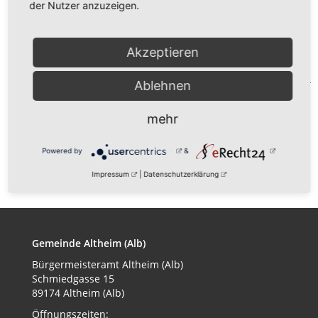
Weihnachtsfeier mit
der Nutzer anzuzeigen.
Preisschießen
Akzeptieren
Veranstalter:
Ablehnen
Schützenverein
mehr
zurück
Powered by
&
Impressum
|
Datenschutzerklärung
Gemeinde Altheim (Alb)
Bürgermeisteramt
Altheim (Alb)
Schmiedgasse 15
89174 Altheim (Alb)
Öffnungszeiten: