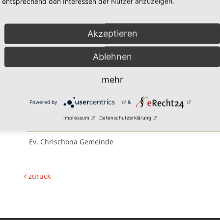
entsprechend den Interessen der Nutzer anzuzeigen.
Akzeptieren
Ablehnen
28.11.2026
mehr
Orangen Aktion Weihna
Powered by
&
Impressum
|
Datenschutzerklärung
Veranstalter:
Ev. Chrischona Gemeinde
zurück