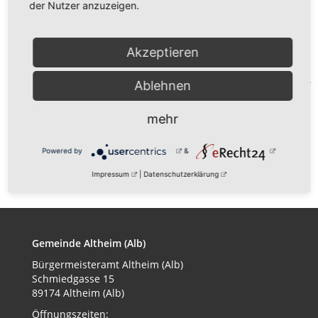
Heilig-Abend
der Nutzer anzuzeigen.
Gottesdienst
Akzeptieren
Veranstalter:
Ablehnen
Ev. Chrischona Gemeinde
mehr
zurück
Powered by
&
Impressum
|
Datenschutzerklärung
Gemeinde Altheim (Alb)
Bürgermeisteramt
Altheim (Alb)
Schmiedgasse 15
89174 Altheim (Alb)
Öffnungszeiten: