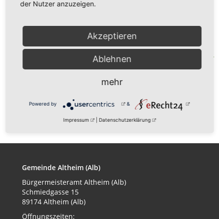
Gottesdienst Heilig
der Nutzer anzuzeigen.
Abend
Akzeptieren
Veranstalter:
Ablehnen
Evang. Kirche
mehr
zurück
Powered by
&
Impressum
|
Datenschutzerklärung
Gemeinde Altheim (Alb)
Bürgermeisteramt
Altheim (Alb)
Schmiedgasse 15
89174 Altheim (Alb)
Öffnungszeiten: