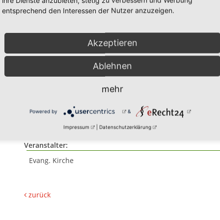
ihre Dienste anzubieten, stetig zu verbessern und Werbung
entsprechend den Interessen der Nutzer anzuzeigen.
Akzeptieren
Ablehnen
02.04.2026
mehr
Gottesdienst am Gründo
Powered by
&
Konfirmanden-Abendma
Impressum
|
Datenschutzerklärung
Veranstalter:
Evang. Kirche
zurück