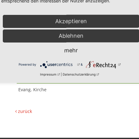
entsprechend den Interessen der Nutzer anzuzeigen.
Akzeptieren
Ablehnen
25.12.2026
mehr
Festgottesdienst 1. Chris
Powered by
&
Impressum
|
Datenschutzerklärung
Veranstalter:
Evang. Kirche
zurück