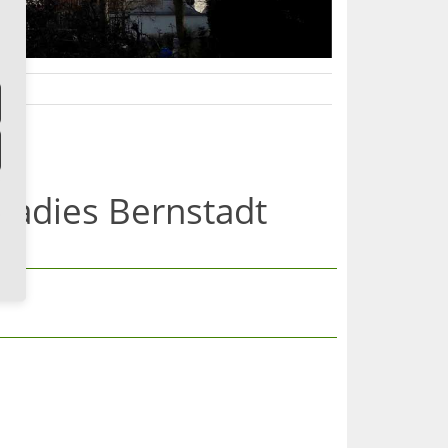
radies Bernstadt