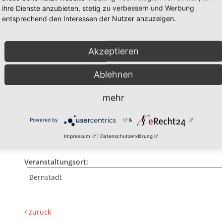
ihre Dienste anzubieten, stetig zu verbessern und Werbung
entsprechend den Interessen der Nutzer anzuzeigen.
Akzeptieren
Ablehnen
28.08.2026
mehr
Besuch Flower Power Pa
Powered by
&
Veranstalter:
Impressum
|
Datenschutzerklärung
LandFrauen
Veranstaltungsort:
Bernstadt
zurück