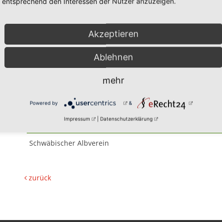
entsprechend den Interessen der Nutzer anzuzeigen.
Akzeptieren
Ablehnen
30.10.2026
mehr
Albverein - Senioren
Powered by
&
Impressum
|
Datenschutzerklärung
Veranstalter:
Schwäbischer Albverein
zurück