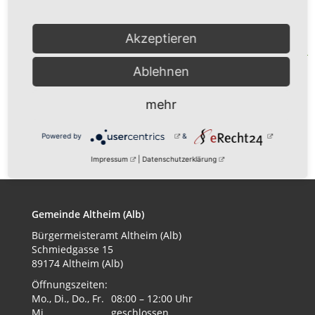
Albverein - Senioren
Akzeptieren
Veranstalter:
Schwäbischer Albverein
Ablehnen
mehr
zurück
Powered by
&
Impressum
|
Datenschutzerklärung
Gemeinde Altheim (Alb)
Bürgermeisteramt
Altheim (Alb)
Schmiedgasse 15
89174 Altheim (Alb)
Öffnungszeiten:
Mo., Di., Do., Fr.
08:00 – 12:00 Uhr
Mi.
geschlossen