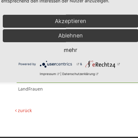
entsprechend den Interessen der Nutzer anzuzeigen.
Akzeptieren
Ablehnen
16.07.2026
mehr
Abendliche E-Bike Ausfa
Powered by
&
Impressum
|
Datenschutzerklärung
Veranstalter:
LandFrauen
zurück