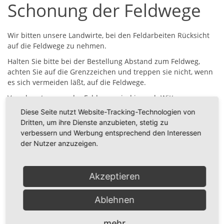
Schonung der Feldwege
Wir bitten unsere Landwirte, bei den Feldarbeiten Rücksicht
auf die Feldwege zu nehmen.
Halten Sie bitte bei der Bestellung Abstand zum Feldweg,
achten Sie auf die Grenzzeichen und treppen sie nicht, wenn
es sich vermeiden läßt, auf die Feldwege.
Verschmutzungen der Feldwege sind je nach Witterung
manchmal unumgänglich. Jeder Landwirt sollte nach
Diese Seite nutzt Website-Tracking-Technologien von
Abschluß der Arbeiten unbedingt seine von ihm
verursachten
Dritten, um ihre Dienste anzubieten, stetig zu
Verschmutzungen
beseitigen. Fast jeder Landwirt hat heute
verbessern und Werbung entsprechend den Interessen
ein entsprechendes Gerät dazu. Außerdem steht beim
der Nutzer anzuzeigen.
Bauhof ein Weghobel zum Anbauen an jeden Schlepper
bereit.
Akzeptieren
Ablehnen
zurück
mehr