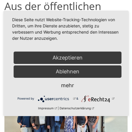
Aus der öffentlichen
Gemeinderatssitzung
Diese Seite nutzt Website-Tracking-Technologien von
vom 03.04.2025
Dritten, um ihre Dienste anzubieten, stetig zu
verbessern und Werbung entsprechend den Interessen
der Nutzer anzuzeigen.
Zugehörige Dateien
Sitzungsbericht__03.04.2025.pdf
75 KB
Akzeptieren
zurück
Ablehnen
mehr
Powered by
&
Impressum
|
Datenschutzerklärung