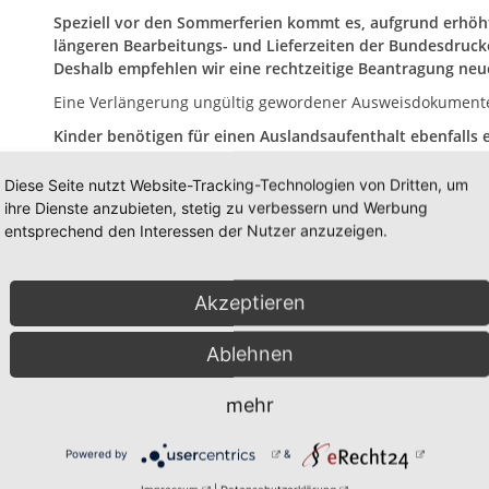
Speziell vor den Sommerferien kommt es, aufgrund erhö
längeren Bearbeitungs- und Lieferzeiten der Bundesdrucke
Deshalb empfehlen wir eine rechtzeitige Beantragung ne
Eine Verlängerung ungültig gewordener Ausweisdokumente i
Kinder benötigen für einen Auslandsaufenthalt ebenfalls
Reisepass).
Diese Seite nutzt Website-Tracking-Technologien von Dritten, um
Welche Ausweisdokumente konkret benötigt werden und we
ihre Dienste anzubieten, stetig zu verbessern und Werbung
Reiselandes gelten, können Sie beim Auswärtigen Amt im I
entsprechend den Interessen der Nutzer anzuzeigen.
amt.de/de/reiseundsicherheit
in Erfahrung bringen.
Hinweis: Seit dem 01.05.2025 ist das digitale biometrische 
Entweder kann das
digitale biometrische Lichtbild
bei eine
Akzeptieren
bei der Antragstellung im Rathaus erstellt werden.
Bei der
allerdings für Kleinkinder oder auch für Personen mit Ei
Ablehnen
Folgende Unterlagen werden für die Beantragung von Aus
mehr
Personalausweis:
Powered by
&
digitales, biometrisches Lichtbild