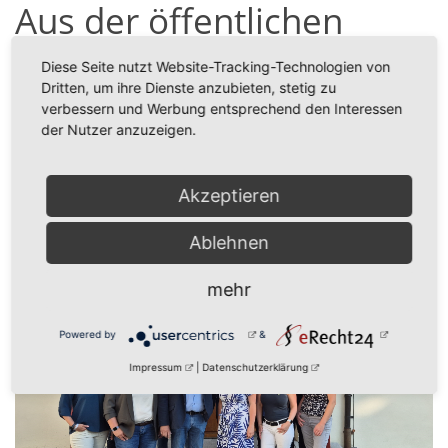
Aus der öffentlichen
Gemeinderatssitzung
Diese Seite nutzt Website-Tracking-Technologien von
vom 3.07.2025
Dritten, um ihre Dienste anzubieten, stetig zu
verbessern und Werbung entsprechend den Interessen
der Nutzer anzuzeigen.
Zugehörige Dateien
Sitzungsbericht vom 03.07.2025
105 KB
Akzeptieren
zurück
Ablehnen
mehr
Powered by
&
Impressum
|
Datenschutzerklärung